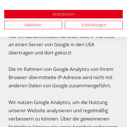
Zugriff auf unsere Internetseiten aus einem
Mitgliedstaat der Europäischen Union oder aus
Akzeptieren
einem anderen Vertragsstaat des Abkommens
Ablehnen
Einstellungen
über den Europäischen Wirtschaftsraum erfolgt.
Nur in Ausnahmefällen wird die volle IP-Adresse
an einen Server von Google in den USA
übertragen und dort gekürzt.
Die im Rahmen von Google Analytics von Ihrem
Browser übermittelte IP-Adresse wird nicht mit
anderen Daten von Google zusammengeführt.
Wir nutzen Google Analytics, um die Nutzung
unserer Website analysieren und regelmäßig
verbessern zu können. Über die gewonnenen
Statistiken können wir unser Angebot verbessern