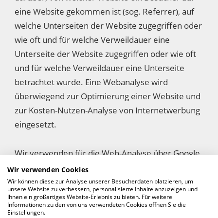
eine Website gekommen ist (sog. Referrer), auf
welche Unterseiten der Website zugegriffen oder
wie oft und für welche Verweildauer eine
Unterseite der Website zugegriffen oder wie oft
und für welche Verweildauer eine Unterseite
betrachtet wurde. Eine Webanalyse wird
überwiegend zur Optimierung einer Website und
zur Kosten-Nutzen-Analyse von Internetwerbung
eingesetzt.
Wir verwenden für die Web-Analyse über Google
Analytics den Zusatz „_gat.anonymizeIp“. Mittels
Wir verwenden Cookies
dieses Zusatzes wird die IP-Adresse des
Wir können diese zur Analyse unserer Besucherdaten platzieren, um
unsere Website zu verbessern, personalisierte Inhalte anzuzeigen und
Internetanschlusses der betroffenen Person von
Ihnen ein großartiges Website-Erlebnis zu bieten. Für weitere
Informationen zu den von uns verwendeten Cookies öffnen Sie die
Google gekürzt und anonymisiert, wenn der
Einstellungen.