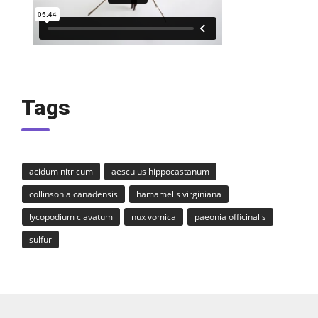
Tags
acidum nitricum
aesculus hippocastanum
collinsonia canadensis
hamamelis virginiana
lycopodium clavatum
nux vomica
paeonia officinalis
sulfur