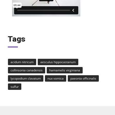
Tags
acidum nitricum
aesculus hippocastanum
collinsonia canadensis
hamamelis virginiana
lycopodium clavatum
nux vomica
paeonia officinalis
sulfur